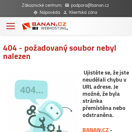
Zákaznické centrum:
podpora@banan.cz
Nápověda
Klientská zóna
404 - požadovaný soubor nebyl
nalezen
Ujistěte se, že jste
neudělali chybu v
URL adrese. Je
možné, že byla
stránka
přemístěna nebo
odstraněna.
BANAN.CZ
-